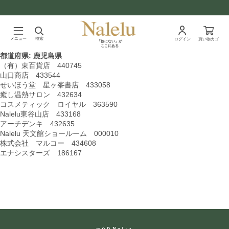
メニュー
検索
ログイン
買い物カゴ
「他にない」が
ここにある
都道府県:
鹿児島県
（有）東百貨店 440745
山口商店 433544
せいほう堂 星ヶ峯書店 433058
癒し温熱サロン 432634
コスメティック ロイヤル 363590
Nalelu東谷山店 433168
アーチデンキ 432635
Nalelu 天文館ショールーム 000010
株式会社 マルコー 434608
エナシスターズ 186167