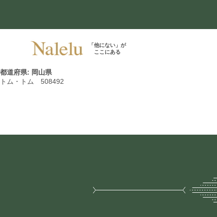
「他にない」が
ここにある
都道府県:
岡山県
トム・トム 508492