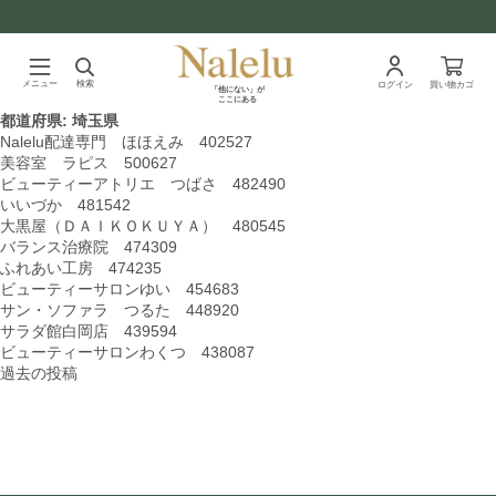
メニュー
検索
ログイン
買い物カゴ
「他にない」が
ここにある
都道府県:
埼玉県
Nalelu配達専門 ほほえみ 402527
美容室 ラピス 500627
ビューティーアトリエ つばさ 482490
いいづか 481542
大黒屋（ＤＡＩＫＯＫＵＹＡ） 480545
バランス治療院 474309
ふれあい工房 474235
ビューティーサロンゆい 454683
サン・ソファラ つるた 448920
サラダ館白岡店 439594
ビューティーサロンわくつ 438087
投
過去の投稿
稿
ナ
ビ
ゲ
ー