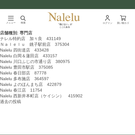
メニュー
検索
ログイン
買い物カゴ
「他にない」が
ここにある
店舗種別:
専門店
ナレル特約店 加々良 431149
Ｎａｌｅｌｕ 銚子駅前店 375304
Nalelu 四街道店 433428
Nalelu 白岡＆蓮田店 433157
Nalelu 川口ふじの市通り店 380975
Nalelu 豊田市駅店 375085
Nalelu 春日部店 87778
Nalelu 多布施店 364597
Nalelu よのほんまち店 422879
Nalelu 春江店 11754
Nalelu 西新井本町店（ケイシン） 415902
投
過去の投稿
稿
ナ
ビ
ゲ
ー